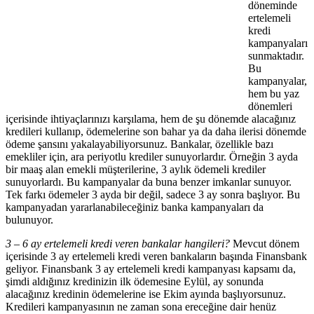
döneminde
ertelemeli
kredi
kampanyaları
sunmaktadır.
Bu
kampanyalar,
hem bu yaz
dönemleri
içerisinde ihtiyaçlarınızı karşılama, hem de şu dönemde alacağınız
kredileri kullanıp, ödemelerine son bahar ya da daha ilerisi dönemde
ödeme şansını yakalayabiliyorsunuz. Bankalar, özellikle bazı
emekliler için, ara periyotlu krediler sunuyorlardır. Örneğin 3 ayda
bir maaş alan emekli müşterilerine, 3 aylık ödemeli krediler
sunuyorlardı. Bu kampanyalar da buna benzer imkanlar sunuyor.
Tek farkı ödemeler 3 ayda bir değil, sadece 3 ay sonra başlıyor. Bu
kampanyadan yararlanabileceğiniz banka kampanyaları da
bulunuyor.
3 – 6 ay ertelemeli kredi veren bankalar hangileri?
Mevcut dönem
içerisinde 3 ay ertelemeli kredi veren bankaların başında Finansbank
geliyor. Finansbank 3 ay ertelemeli kredi kampanyası kapsamı da,
şimdi aldığınız kredinizin ilk ödemesine Eylül, ay sonunda
alacağınız kredinin ödemelerine ise Ekim ayında başlıyorsunuz.
Kredileri kampanyasının ne zaman sona ereceğine dair henüz