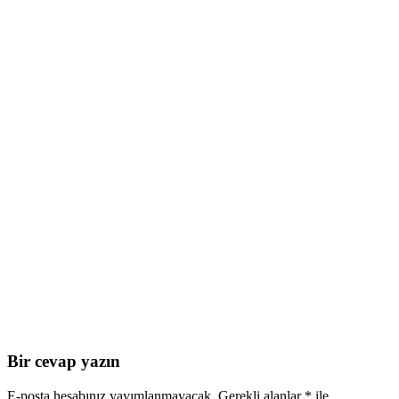
Bir cevap yazın
E-posta hesabınız yayımlanmayacak.
Gerekli alanlar
*
ile