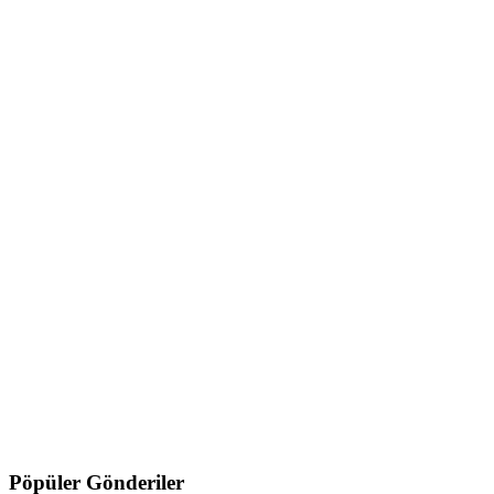
Pöpüler Gönderiler