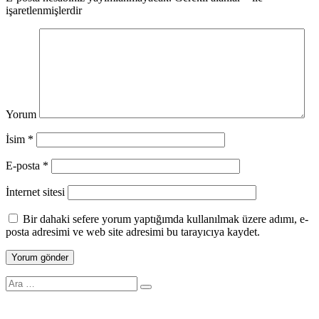
işaretlenmişlerdir
Yorum
İsim
*
E-posta
*
İnternet sitesi
Bir dahaki sefere yorum yaptığımda kullanılmak üzere adımı, e-
posta adresimi ve web site adresimi bu tarayıcıya kaydet.
Search
for: