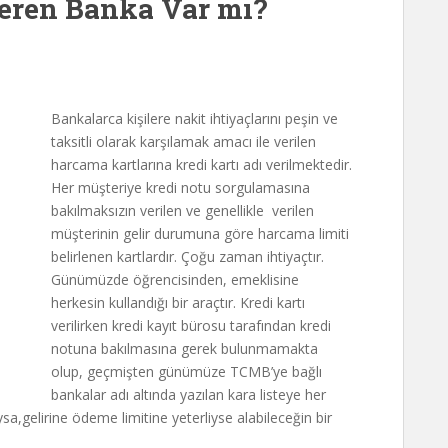
Veren Banka Var mı?
Bankalarca kişilere nakit ihtiyaçlarını peşin ve
taksitli olarak karşılamak amacı ile verilen
harcama kartlarına kredi kartı adı verilmektedir.
Her müşteriye kredi notu sorgulamasına
bakılmaksızın verilen ve genellikle verilen
müşterinin gelir durumuna göre harcama limiti
belirlenen kartlardır. Çoğu zaman ihtiyaçtır.
Günümüzde öğrencisinden, emeklisine
herkesin kullandığı bir araçtır.
Kredi kartı
verilirken kredi kayıt bürosu tarafından kredi
notuna bakılmasına gerek bulunmamakta
olup, geçmişten günümüze TCMB’ye bağlı
bankalar adı altında yazılan kara listeye her
ysa,gelirine ödeme limitine yeterliyse alabileceğin bir