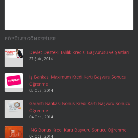
PÖPÜLER GÖNDERILER
Devlet Destekli Evlilik Kredisi Başvurusu ve Şartları
27 Şub , 2014
İş Bankası Maximum Kredi Kartı Başvuru Sonucu
Öğrenme
05 Oca , 2014
Garanti Bankası Bonus Kredi Kartı Başvuru Sonucu
Öğrenme
04 Oca , 2014
ING Bonus Kredi Kartı Başvuru Sonucu Öğrenme
07 Oca , 2014