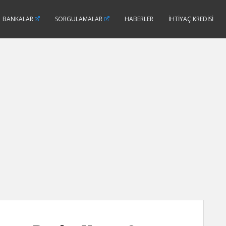
BANKALAR
SORGULAMALAR
HABERLER
İHTIYAÇ KREDISI