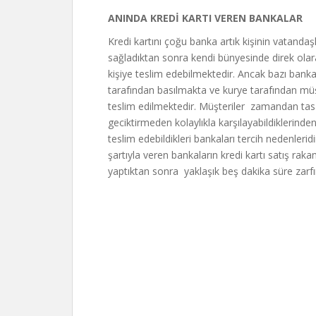
ANINDA KREDİ KARTI VEREN BANKALAR
Kredi kartını çoğu banka artık kişinin vatandaşl
sağladıktan sonra kendi bünyesinde direk olarak 
kişiye teslim edebilmektedir. Ancak bazı bank
tarafından basılmakta ve kurye tarafından müşte
teslim edilmektedir. Müşteriler zamandan tasar
geciktirmeden kolaylıkla karşılayabildiklerinde
teslim edebildikleri bankaları tercih nedenleri
şartıyla veren bankaların kredi kartı satış raka
yaptıktan sonra yaklaşık beş dakika süre zar