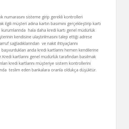
ık numarasını sisteme girip gerekli kontrolleri
ilgili müşteri adına kartın basımını gerçekleştirip kartı
a kurumlarında hala daha kredi kartı genel müdürlük
rinin kendisine ulaştırılmasını talep ettiği adrese
ruf sağladıklarından ve nakit ihtiyaçlarını
n başvurdukları anda kredi kartlarını hemen kendilerine
dir.Kredi kartlarını genel müdürlük tarafından basılmak
mları kredi kartlarını müşteriye sistem kontrollerini
fında teslim eden bankalara oranla oldukça düşüktür.