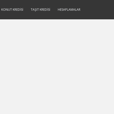
KONUT KREDISI
TAŞIT KREDISI
HESAPLAMALAR