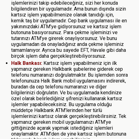
işlemlerinizi takip edebileceğiniz, sizi her konuda
bilgilendiren bir uygulamadır. Ama bunun dışında sizin
kartsız işlem yapabilmenize olanak tanıdığı için,
kemik taş bir uygulamadır. Cep bank uygulaması ile en
yakınınızdaki ATM’ye gidiyorsunuz ve kartsız işlem
butonuna basıyorsunuz. Para çekme işleminizi ve
tutarınızı ATM’ye girerek onaylıyorsunuz. Ve bunu
uygulamadan da onayladığınız anda çekme işleminiz
tamamlanıyor. Ayrıca bu sayede EFT, Havale gibi daha
birçok işlem daha gerçekleştirebiliyorsunuz.
Halk Bankası:
Kartsız işlem yapabilmeniz için ilk
yapmanız gereken Halkbank şubelerine giderek cep
telefonu numaranızı doğrulatmaktır. Bu işlemden sonra
telefonunuza Halk Bank mobil uygulamasını indirerek,
buradan da cep telefonu numaranızı ve diğer
bilgilerinizi doğrulatın. Ve bu uygulamada kendinize
özel olarak belirlediğiniz şifrenizi kullanarak kartsız
işlemler yapabileceksiniz. Bu uygulama olduğu
müddetçe Halkbank ATM’lerinden her türlü
işlemlerinizi kartsız olarak gerçekleştirebilirsiniz. Tek
yapmanız gereken mobil uygulamanızı ATM’ye
gittiğinizde açarak yapmak istediğiniz işlemleri
onaylamaktır. ATM’den de yine kartsız işlem butonuna