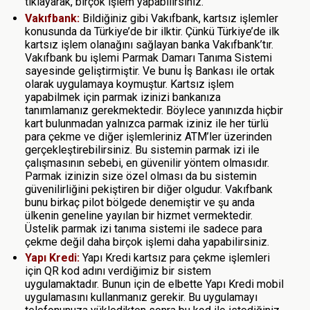
tıklayarak, birçok işlem yapabilirsiniz.
Vakıfbank:
Bildiğiniz gibi Vakıfbank, kartsız işlemler
konusunda da Türkiye’de bir ilktir. Çünkü Türkiye’de ilk
kartsız işlem olanağını sağlayan banka Vakıfbank’tır.
Vakıfbank bu işlemi Parmak Damarı Tanıma Sistemi
sayesinde geliştirmiştir. Ve bunu İş Bankası ile ortak
olarak uygulamaya koymuştur. Kartsız işlem
yapabilmek için parmak izinizi bankanıza
tanımlamanız gerekmektedir. Böylece yanınızda hiçbir
kart bulunmadan yalnızca parmak iziniz ile her türlü
para çekme ve diğer işlemleriniz ATM’ler üzerinden
gerçekleştirebilirsiniz. Bu sistemin parmak izi ile
çalışmasının sebebi, en güvenilir yöntem olmasıdır.
Parmak izinizin size özel olması da bu sistemin
güvenilirliğini pekiştiren bir diğer olgudur. Vakıfbank
bunu birkaç pilot bölgede denemiştir ve şu anda
ülkenin geneline yayılan bir hizmet vermektedir.
Üstelik parmak izi tanıma sistemi ile sadece para
çekme değil daha birçok işlemi daha yapabilirsiniz.
Yapı Kredi:
Yapı Kredi kartsız para çekme işlemleri
için QR kod adını verdiğimiz bir sistem
uygulamaktadır. Bunun için de elbette Yapı Kredi mobil
uygulamasını kullanmanız gerekir. Bu uygulamayı