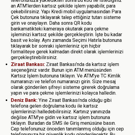
telefonunuza yükledikten sonra bu kod ile istediğiniz
an ATM’lerden kartsız şekilde işlem yapabilir, para
çekebilirsiniz. Yapı Kredi mobil uygulamasından Para
Çek butonuna tıklayarak talep ettiğiniz tutarı sisteme
girin ve onaylayın. Daha sonra QR kodu
bankamatikteki kameraya okutarak para çekme
işleminizi kartsız şekilde gerçekleştirin. İşte bu kadar
basit ve kolay. Aynı zamanda Seçimi Hatırla butonuna
tıklayarak bir sonraki işlemleriniz için hiçbir
formaliteye gerek kalmadan direkt olarak işlemlerinizi
gerçekleştirebilirsiniz.
Ziraat Bankası:
Ziraat Bankası’nda da kartsız işlem
seçeneğiniz vardır. Bunun için ATM menüsünden
Kartsız İşlem butonuna tıklayın. Ve ATM’ye TC Kimlik
numaranızı ve telefon numaranızı girin. Size mesaj
olarak gönderilen şifreyi sisteme girerek doğrulama
yapın ve para çekme işlemlerinizi kolayca halledin.
Deniz Bank:
Yine Ziraat Bankası’nda olduğu gibi
telefona gelen doğrulama kodu ile kartsız
işlemlerinizi halledebilirsiniz. Kartınız yanınızda
değilse ATM’ye gidin ve kartsız işlem butonuna
tıklayın. Buradan da SMS ile Giriş menüsüne basın.
Cep telefonunuz önceden tanımlanmış olduğu için cep
telefonunuza bir güvenlik kodu gönderilecektir. Bu