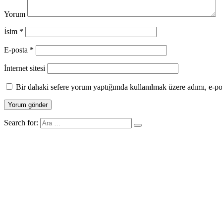
Yorum
İsim
*
E-posta
*
İnternet sitesi
Bir dahaki sefere yorum yaptığımda kullanılmak üzere adımı, e-pos
Search for: