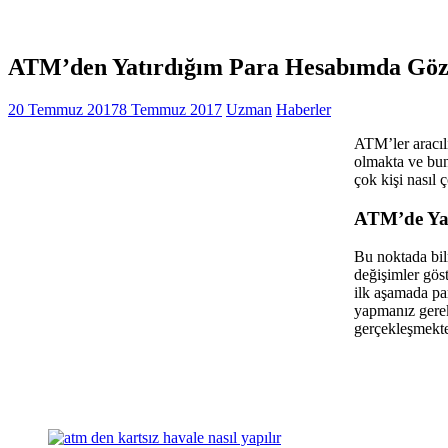
ATM’den Yatırdığım Para Hesabımda Gö
20 Temmuz 2017
8 Temmuz 2017
Uzman
Haberler
ATM’ler aracılı
olmakta ve bun
çok kişi nasıl
ATM’de Yat
Bu noktada bil
değişimler gös
ilk aşamada pa
yapmanız gereke
gerçekleşmekte