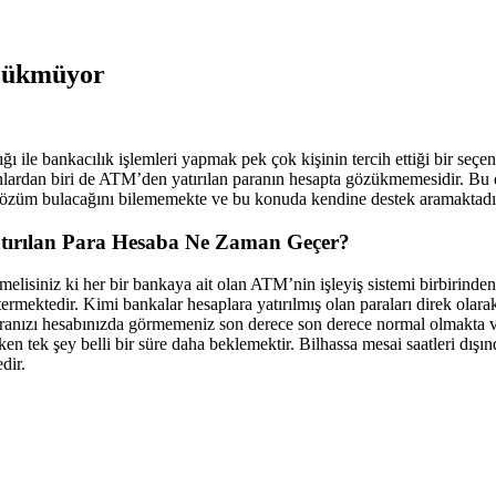
zükmüyor
ğı ile bankacılık işlemleri yapmak pek çok kişinin tercih ettiği bir seç
lardan biri de ATM’den yatırılan paranın hesapta gözükmemesidir. Bu 
 çözüm bulacağını bilememekte ve bu konuda kendine destek aramaktadı
ırılan Para Hesaba Ne Zaman Geçer?
melisiniz ki her bir bankaya ait olan ATM’nin işleyiş sistemi birbirinde
termektedir. Kimi bankalar hesaplara yatırılmış olan paraları direk ola
ranızı hesabınızda görmemeniz son derece son derece normal olmakta v
n tek şey belli bir süre daha beklemektir. Bilhassa mesai saatleri dışında
dir.