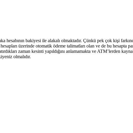
a hesabının bakiyesi ile alakalı olmaktadır. Çünkü pek çok kişi fark
 hesapları üzerinde otomatik ödeme talimatları olan ve de bu hesapta par
atırdıkları zaman kesinti yapıldığını anlamamakta ve ATM’lerden kay
iyeniz olmalıdır.