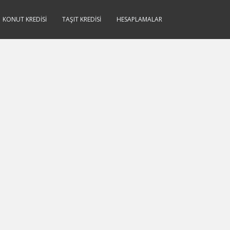
KONUT KREDISI
TAŞIT KREDISI
HESAPLAMALAR