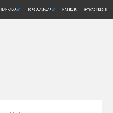
BANKALAR
SORGULAMALAR
HABERLER
İHTIYAÇ KREDISI