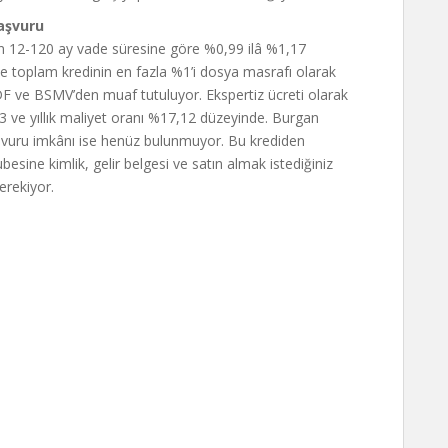
aşvuru
n 12-120 ay vade süresine göre %0,99 ilâ %1,17
de toplam kredinin en fazla %1’i dosya masrafı olarak
KDF ve BSMV’den muaf tutuluyor. Ekspertiz ücreti olarak
3 ve yıllık maliyet oranı %17,12 düzeyinde. Burgan
aşvuru imkânı ise henüz bulunmuyor. Bu krediden
esine kimlik, gelir belgesi ve satın almak istediğiniz
erekiyor.