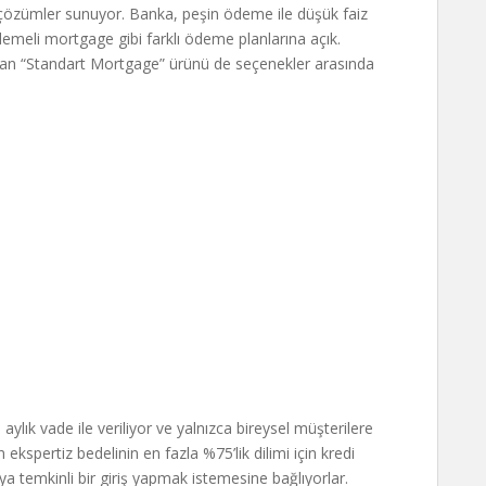
ı çözümler sunuyor. Banka, peşin ödeme ile düşük faiz
ödemeli mortgage gibi farklı ödeme planlarına açık.
unulan “Standart Mortgage” ürünü de seçenekler arasında
lık vade ile veriliyor ve yalnızca bireysel müşterilere
 ekspertiz bedelinin en fazla %75’lik dilimi için kredi
 temkinli bir giriş yapmak istemesine bağlıyorlar.