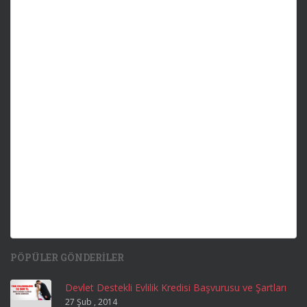
PÖPÜLER GÖNDERILER
Devlet Destekli Evlilik Kredisi Başvurusu ve Şartları
27 Şub , 2014