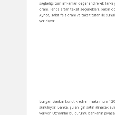
sağladığı tüm imkânları değerlendirerek farkl
oranı, ileride artan taksit seçenekleri, balon 
Ayrıca, sabit faiz oranı ve taksit tutarı ile s
yer alıyor.
Burgan Bank’ın konut kredileri maksimum 120 ay
sunuluyor. Banka, şu an için satın alınacak evin
veriyor. Uzmanlar bu durumu bankanın piyasaya