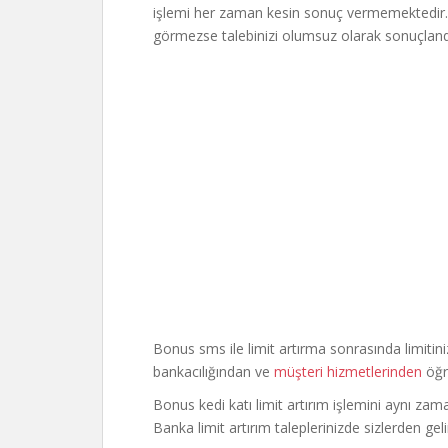
işlemi her zaman kesin sonuç vermemektedir. 
görmezse talebinizi olumsuz olarak sonuçlandır
Bonus sms ile limit artırma sonrasında limitini
bankacılığından ve
müşteri hizmetlerinden
öğre
Bonus kedi katı limit artırım işlemini aynı zama
Banka limit artırım taleplerinizde sizlerden gel