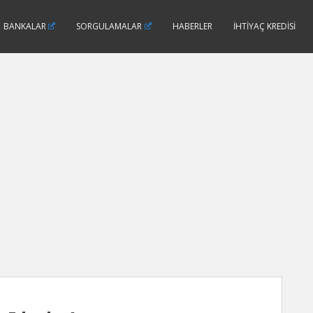
BANKALAR
SORGULAMALAR
HABERLER
İHTIYAÇ KREDISI