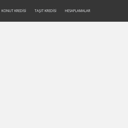
KONUT KREDISI
TAŞIT KREDISI
HESAPLAMALAR