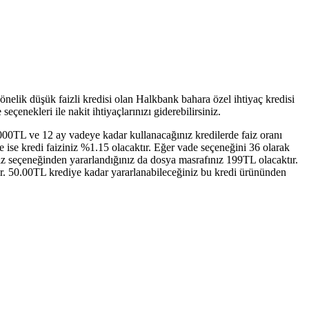
yönelik düşük faizli kredisi olan Halkbank bahara özel ihtiyaç kredisi
eçenekleri ile nakit ihtiyaçlarınızı giderebilirsiniz.
3.000TL ve 12 ay vadeye kadar kullanacağınız kredilerde faiz oranı
 ise kredi faiziniz %1.15 olacaktır. Eğer vade seçeneğini 36 olarak
aiz seçeneğinden yararlandığınız da dosya masrafınız 199TL olacaktır.
ır. 50.00TL krediye kadar yararlanabileceğiniz bu kredi ürününden