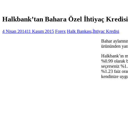
Halkbank’tan Bahara Özel İhtiyaç Kredisi
4 Nisan 2014
11 Kasım 2015
Forex
Halk Bankası
,
İhtiyaç Kredisi
Bahar aylarının
ürününden yarar
Halkbank’ın müş
%0.99 olarak b
seçerseniz %1.
%1.23 faiz ora
kendinize uygu