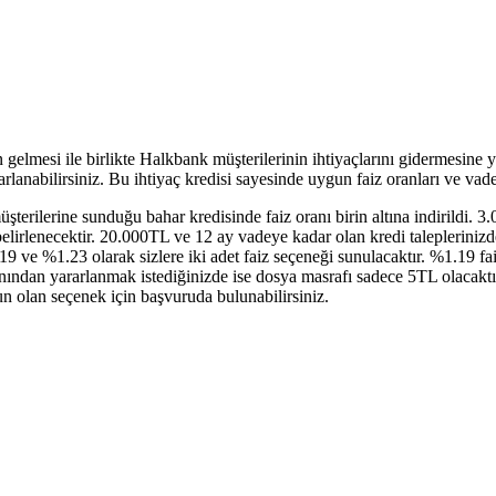
 gelmesi ile birlikte Halkbank müşterilerinin ihtiyaçlarını gidermesine 
lanabilirsiniz. Bu ihtiyaç kredisi sayesinde uygun faiz oranları ve vade s
terilerine sunduğu bahar kredisinde faiz oranı birin altına indirildi. 
elirlenecektir. 20.000TL ve 12 ay vadeye kadar olan kredi taleplerinizde
19 ve %1.23 olarak sizlere iki adet faiz seçeneği sunulacaktır. %1.19 f
nından yararlanmak istediğinizde ise dosya masrafı sadece 5TL olacakt
n olan seçenek için başvuruda bulunabilirsiniz.