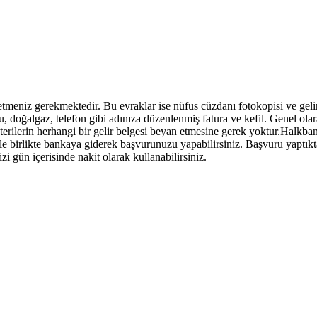
meniz gerekmektedir. Bu evraklar ise nüfus cüzdanı fotokopisi ve gelir 
su, doğalgaz, telefon gibi adınıza düzenlenmiş fatura ve kefil. Genel ola
terilerin herhangi bir gelir belgesi beyan etmesine gerek yoktur.Halkba
le birlikte bankaya giderek başvurunuzu yapabilirsiniz. Başvuru yaptıkt
i gün içerisinde nakit olarak kullanabilirsiniz.