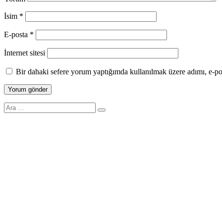
İsim
*
E-posta
*
İnternet sitesi
Bir dahaki sefere yorum yaptığımda kullanılmak üzere adımı, e-pos
Search
for: