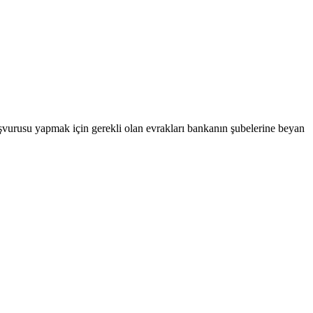
şvurusu yapmak için gerekli olan evrakları bankanın şubelerine beyan