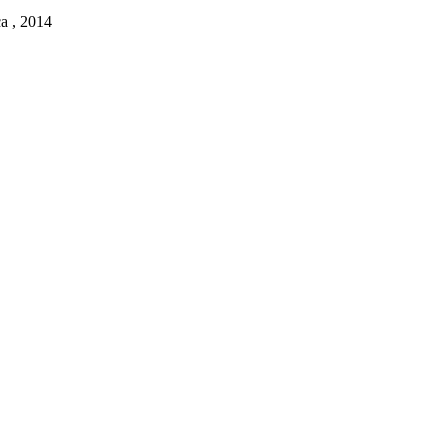
a , 2014