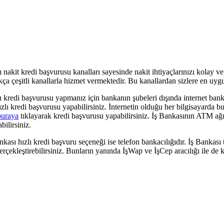
ı nakit kredi başvurusu kanalları sayesinde nakit ihtiyaçlarınızı kolay ve
ça çeşitli kanallarla hizmet vermektedir. Bu kanallardan sizlere en uygu
ı kredi başvurusu yapmanız için bankanın şubeleri dışında internet banka
ı kredi başvurusu yapabilirsiniz. İnternetin olduğu her bilgisayarda bu i
buraya
tıklayarak kredi başvurusu yapabilirsiniz. İş Bankasının ATM ağı
ilirsiniz.
nkası hızlı kredi başvuru seçeneği ise telefon bankacılığıdır. İş Bankası
çekleştirebilirsiniz. Bunların yanında İşWap ve İşCep aracılığı ile de kr