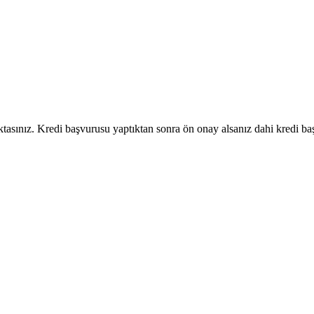
tasınız. Kredi başvurusu yaptıktan sonra ön onay alsanız dahi kredi ba