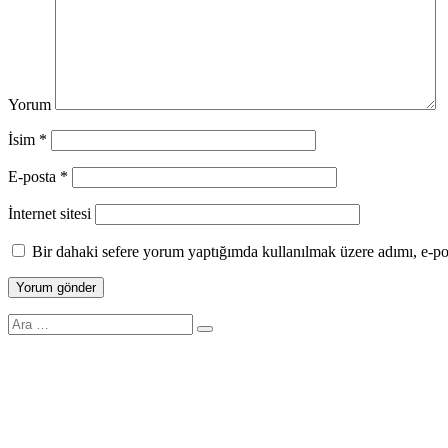
Yorum
İsim
*
E-posta
*
İnternet sitesi
Bir dahaki sefere yorum yaptığımda kullanılmak üzere adımı, e-pos
Search
for: