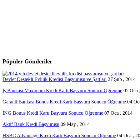
Pöpüler Gönderiler
Devlet Destekli Evlilik Kredisi Başvurusu ve Şartları
27 Şub , 2014
İş Bankası Maximum Kredi Kartı Başvuru Sonucu Öğrenme
05 Oca 
Garanti Bankası Bonus Kredi Kartı Başvuru Sonucu Öğrenme
04 Oc
ING Bonus Kredi Kartı Başvuru Sonucu Öğrenme
07 Oca , 2014
Aktif Bank Kredi Başvurusu
09 May , 2014
HSBC Advantage Kredi Kartı Başvuru Sonucu Öğrenme
04 Oca , 2