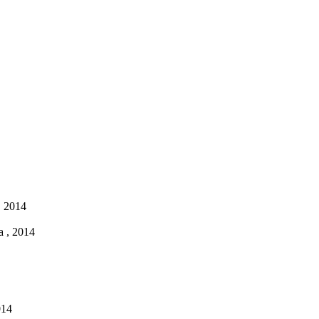
, 2014
a , 2014
014