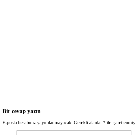
Bir cevap yazın
E-posta hesabınız yayımlanmayacak.
Gerekli alanlar
*
ile işaretlenmiş