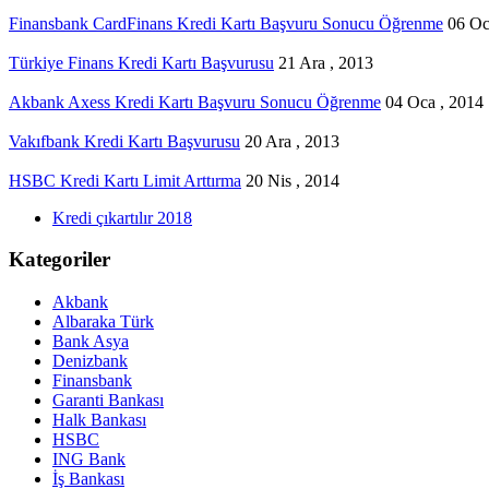
Finansbank CardFinans Kredi Kartı Başvuru Sonucu Öğrenme
06 Oc
Türkiye Finans Kredi Kartı Başvurusu
21 Ara , 2013
Akbank Axess Kredi Kartı Başvuru Sonucu Öğrenme
04 Oca , 2014
Vakıfbank Kredi Kartı Başvurusu
20 Ara , 2013
HSBC Kredi Kartı Limit Arttırma
20 Nis , 2014
Kredi çıkartılır 2018
Kategoriler
Akbank
Albaraka Türk
Bank Asya
Denizbank
Finansbank
Garanti Bankası
Halk Bankası
HSBC
ING Bank
İş Bankası