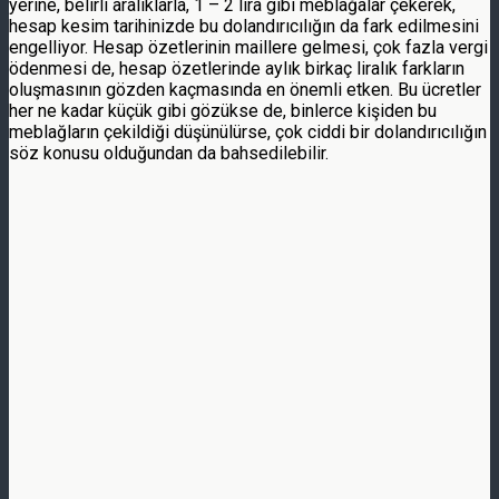
yerine, belirli aralıklarla, 1 – 2 lira gibi meblağalar çekerek,
hesap kesim tarihinizde bu dolandırıcılığın da fark edilmesini
engelliyor.
Hesap özetlerinin maillere gelmesi, çok fazla vergi
ödenmesi de, hesap özetlerinde aylık birkaç liralık farkların
oluşmasının gözden kaçmasında en önemli etken. Bu ücretler
her ne kadar küçük gibi gözükse de, binlerce kişiden bu
meblağların çekildiği düşünülürse, çok ciddi bir dolandırıcılığın
söz konusu olduğundan da bahsedilebilir.