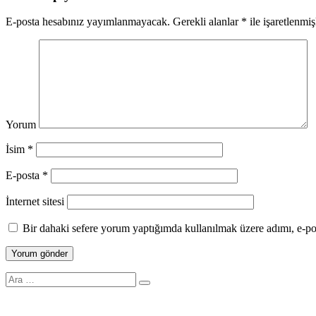
E-posta hesabınız yayımlanmayacak.
Gerekli alanlar
*
ile işaretlenmiş
Yorum
İsim
*
E-posta
*
İnternet sitesi
Bir dahaki sefere yorum yaptığımda kullanılmak üzere adımı, e-pos
Search
for: