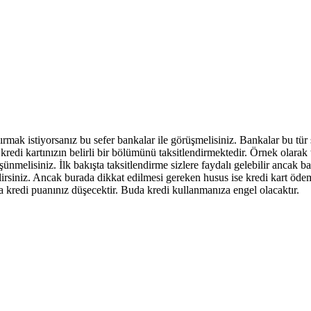
rmak istiyorsanız bu sefer bankalar ile görüşmelisiniz. Bankalar bu tür
redi kartınızın belirli bir bölümünü taksitlendirmektedir. Örnek olarak 
üşünmelisiniz. İlk bakışta taksitlendirme sizlere faydalı gelebilir ancak
bilirsiniz. Ancak burada dikkat edilmesi gereken husus ise kredi kart öde
kredi puanınız düşecektir. Buda kredi kullanmanıza engel olacaktır.