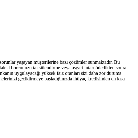
 sorunlar yaşayan müşterilerine bazı çözümler sunmaktadır. Bu
taksit borcunuzu taksitlendirme veya asgari tutarı ödedikten sonra
 bankanın uygulayacağı yüksek faiz oranları sizi daha zor duruma
melerinizi geciktirmeye başladığınızda ihtiyaç kredisinden en kısa