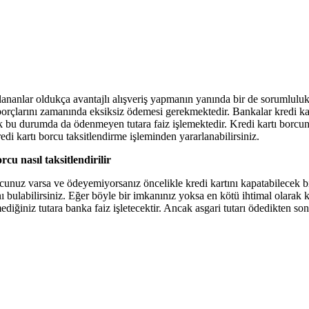
lananlar oldukça avantajlı alışveriş yapmanın yanında bir de sorumlulukl
orçlarını zamanında eksiksiz ödemesi gerekmektedir. Bankalar kredi kar
k bu durumda da ödenmeyen tutara faiz işlemektedir. Kredi kartı borcu
edi kartı borcu taksitlendirme işleminden yararlanabilirsiniz.
rcu nasıl taksitlendirilir
cunuz varsa ve ödeyemiyorsanız öncelikle kredi kartını kapatabilecek bir
bulabilirsiniz. Eğer böyle bir imkanınız yoksa en kötü ihtimal olarak kre
diğiniz tutara banka faiz işletecektir. Ancak asgari tutarı ödedikten s