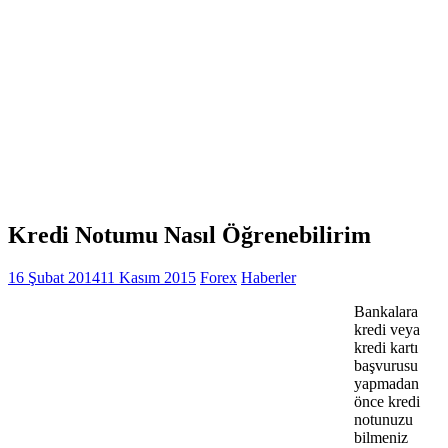
Kredi Notumu Nasıl Öğrenebilirim
16 Şubat 2014
11 Kasım 2015
Forex
Haberler
Bankalara
kredi veya
kredi kartı
başvurusu
yapmadan
önce kredi
notunuzu
bilmeniz