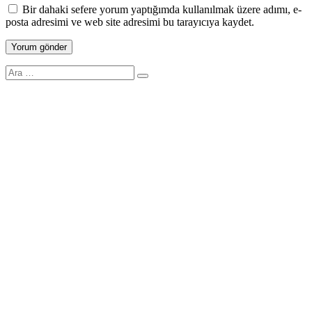
Bir dahaki sefere yorum yaptığımda kullanılmak üzere adımı, e-
posta adresimi ve web site adresimi bu tarayıcıya kaydet.
Search
for: