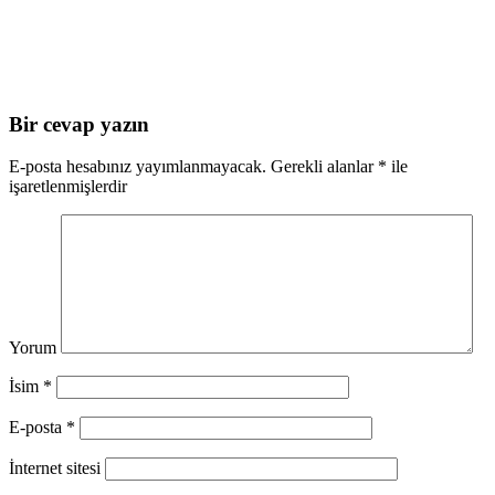
Bir cevap yazın
E-posta hesabınız yayımlanmayacak.
Gerekli alanlar
*
ile
işaretlenmişlerdir
Yorum
İsim
*
E-posta
*
İnternet sitesi