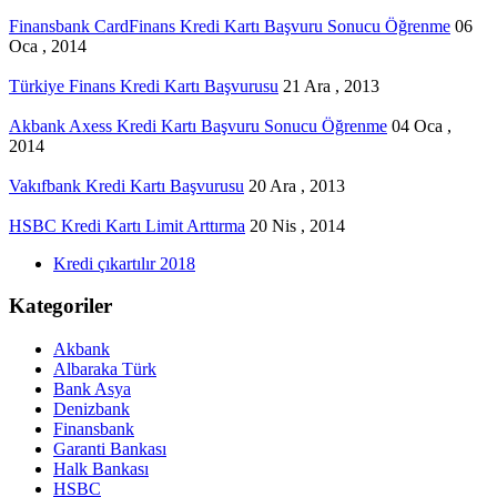
Finansbank CardFinans Kredi Kartı Başvuru Sonucu Öğrenme
06
Oca , 2014
Türkiye Finans Kredi Kartı Başvurusu
21 Ara , 2013
Akbank Axess Kredi Kartı Başvuru Sonucu Öğrenme
04 Oca ,
2014
Vakıfbank Kredi Kartı Başvurusu
20 Ara , 2013
HSBC Kredi Kartı Limit Arttırma
20 Nis , 2014
Kredi çıkartılır 2018
Kategoriler
Akbank
Albaraka Türk
Bank Asya
Denizbank
Finansbank
Garanti Bankası
Halk Bankası
HSBC