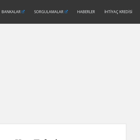
BANKALAR
SORGULAMALAR
HABERLER
İHTIYAÇ KREDISI