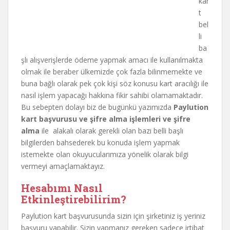
kar
t
bel
li
ba
şlı alışverişlerde ödeme yapmak amacı ile kullanılmakta
olmak ile beraber ülkemizde çok fazla bilinmemekte ve
buna bağlı olarak pek çok kişi söz konusu kart aracılığı ile
nasıl işlem yapacağı hakkına fikir sahibi olamamaktadır.
Bu sebepten dolayı biz de bugünkü yazımızda
Paylution
kart başvurusu ve şifre alma işlemleri ve şifre
alma
ile alakalı olarak gerekli olan bazı belli başlı
bilgilerden bahsederek bu konuda işlem yapmak
istemekte olan okuyucularımıza yönelik olarak bilgi
vermeyi amaçlamaktayız.
Hesabımı Nasıl
Etkinleştirebilirim?
Paylution kart başvurusunda sizin için şirketiniz iş yeriniz
başvuru yapabilir. Sizin yapmanız gereken sadece irtibat