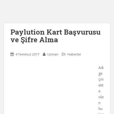
Paylution Kart Başvurusu
ve Şifre Alma
4 Temmuz 2017
Uzman
Haberler
Adı
ge
çm
ekt
e
ola
n
bu