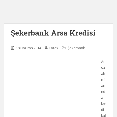
Şekerbank Arsa Kredisi
18 Haziran 2014
Forex
Şekerbank
Ar
sa
alı
ml
arı
nd
a
kre
di
kul