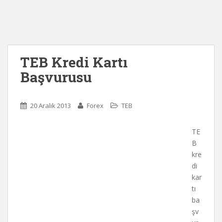
TEB Kredi Kartı
Başvurusu
20 Aralık 2013
Forex
TEB
TE
B
kre
di
kar
tı
ba
şv