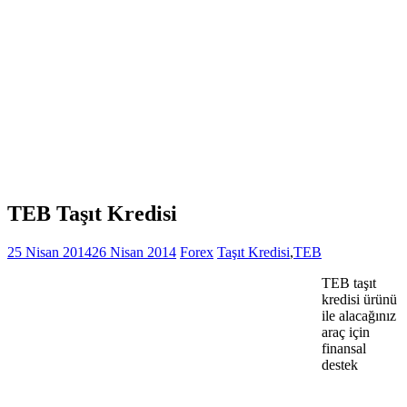
TEB Taşıt Kredisi
25 Nisan 2014
26 Nisan 2014
Forex
Taşıt Kredisi
,
TEB
TEB taşıt
kredisi ürünü
ile alacağınız
araç için
finansal
destek