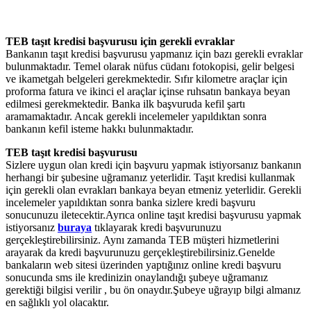
TEB taşıt kredisi başvurusu için gerekli evraklar
Bankanın taşıt kredisi başvurusu yapmanız için bazı gerekli evraklar
bulunmaktadır. Temel olarak nüfus cüdanı fotokopisi, gelir belgesi
ve ikametgah belgeleri gerekmektedir. Sıfır kilometre araçlar için
proforma fatura ve ikinci el araçlar içinse ruhsatın bankaya beyan
edilmesi gerekmektedir. Banka ilk başvuruda kefil şartı
aramamaktadır. Ancak gerekli incelemeler yapıldıktan sonra
bankanın kefil isteme hakkı bulunmaktadır.
TEB taşıt kredisi başvurusu
Sizlere uygun olan kredi için başvuru yapmak istiyorsanız bankanın
herhangi bir şubesine uğramanız yeterlidir. Taşıt kredisi kullanmak
için gerekli olan evrakları bankaya beyan etmeniz yeterlidir. Gerekli
incelemeler yapıldıktan sonra banka sizlere kredi başvuru
sonucunuzu iletecektir.Ayrıca online taşıt kredisi başvurusu yapmak
istiyorsanız
buraya
tıklayarak kredi başvurunuzu
gerçekleştirebilirsiniz. Aynı zamanda TEB müşteri hizmetlerini
arayarak da kredi başvurunuzu gerçekleştirebilirsiniz.Genelde
bankaların web sitesi üzerinden yaptığınız online kredi başvuru
sonucunda sms ile kredinizin onaylandığı şubeye uğramanız
gerektiği bilgisi verilir , bu ön onaydır.Şubeye uğrayıp bilgi almanız
en sağlıklı yol olacaktır.