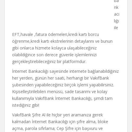
ba
nk
acı
lığı
ile
EFT,havale ,fatura ödemeleri,kredi kartı borcu
öğrenme,kredi kartı ekstrelerinin detaylarını ve bunun
gibi onlarca hizmete kolayca ulaşabileceğiniz
olabildiğince son derece güvenle işlemlerinizi
gerçekleştirebileceğiniz bir platformdur.
İnternet Bankacılığı sayesinde internete bağlanabildiğiniz
her yerden, günün her saati, herhangi bir VakıfBank
şubesinden yapabileceğiniz birçok işlemi yapabilirsiniz.
Kişiselleştirilebilen menüsü, sade tasarımı ve kolay
kullanımıyla VakıfBank İnternet Bankacılığı, şimdi tam
istediğiniz gibi!
VakıfBank Şifre Al ile hiçbir yeri aramanıza gerek
kalmadan İnternet Bankacılığı için şifre alma, bloke
açma, parola sıfırlama; Cep Şifre için başvuru ve