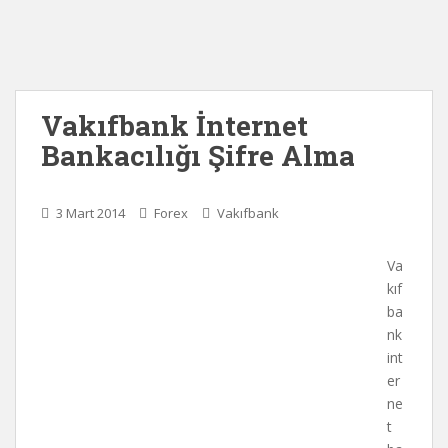
Vakıfbank İnternet
Bankacılığı Şifre Alma
3 Mart 2014
Forex
Vakıfbank
Va
kıf
ba
nk
int
er
ne
t