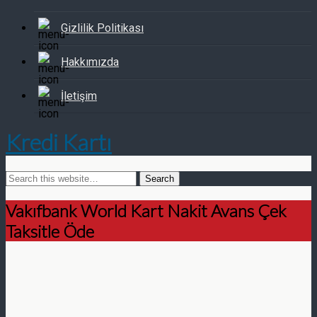
Gizlilik Politikası
Hakkımızda
İletişim
Kredi Kartı
Vakıfbank World Kart Nakit Avans Çek
Taksitle Öde