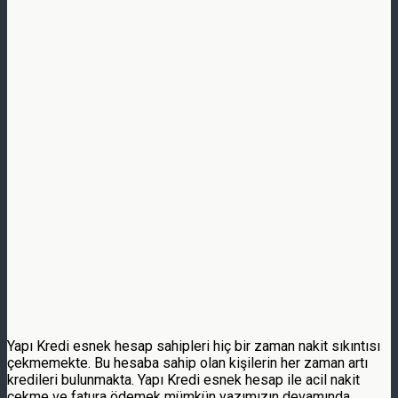
Yapı Kredi esnek hesap sahipleri hiç bir zaman nakit sıkıntısı
çekmemekte. Bu hesaba sahip olan kişilerin her zaman artı
kredileri bulunmakta. Yapı Kredi esnek hesap ile acil nakit
çekme ve fatura ödemek mümkün yazımızın devamında