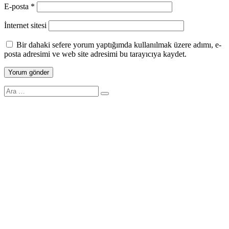
E-posta
*
İnternet sitesi
Bir dahaki sefere yorum yaptığımda kullanılmak üzere adımı, e-
posta adresimi ve web site adresimi bu tarayıcıya kaydet.
Search
for: