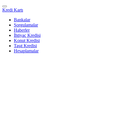
Kredi Kartı
Bankalar
Sorgulamalar
Haberler
İhtiyaç Kredisi
Konut Kredisi
Taşıt Kredisi
Hesaplamalar