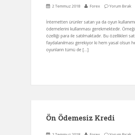
2 Temmuz 2018
Forex
Yorum Bırak
İnternetten ürünler satan ya da oyun kullanımı
ödemelerini kullanması gerekmektedir. Örneğin
özelliği para ile satılmaktadır. Bu özellikleri
faydalanılması gerekiyor ki hem yasal olsun hem
oyunların tümü de […]
Ön Ödemesiz Kredi
2 Temmuz 2018
Forex
Yorum Bırak