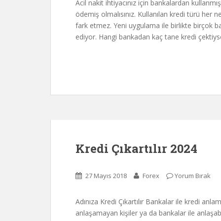
Acil nakit ihtiyacınız için bankalardan kullanmı
ödemiş olmalısınız. Kullanılan kredi türü her ne 
fark etmez. Yeni uygulama ile birlikte birçok
ediyor. Hangi bankadan kaç tane kredi çektiyse
Kredi Çıkartılır 2024
27 Mayıs 2018
Forex
Yorum Bırak
Adınıza Kredi Çıkartılır Bankalar ile kredi anlam
anlaşamayan kişiler ya da bankalar ile anlaşabil