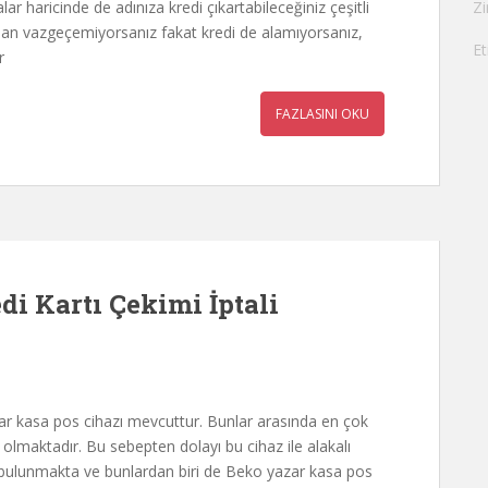
lar haricinde de adınıza kredi çıkartabileceğiniz çeşitli
Zi
dan vazgeçemiyorsanız fakat kredi de alamıyorsanız,
Et
r
FAZLASINI OKU
i Kartı Çekimi İptali
zar kasa pos cihazı mevcuttur. Bunlar arasında en çok
olmaktadır. Bu sebepten dolayı bu cihaz ile alakalı
u bulunmakta ve bunlardan biri de Beko yazar kasa pos