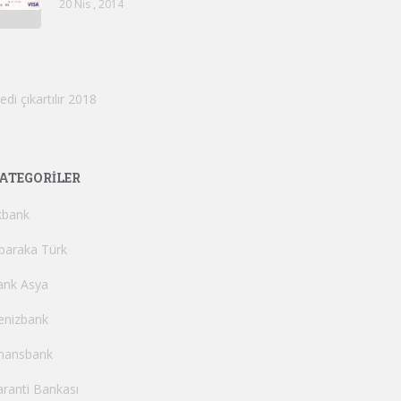
20 Nis , 2014
edi çıkartılır 2018
ATEGORILER
kbank
baraka Türk
ank Asya
enizbank
inansbank
ranti Bankası