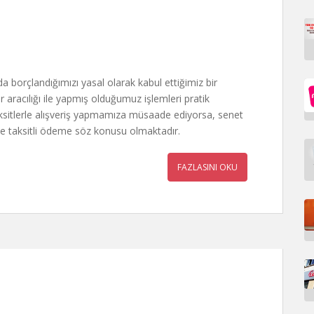
da borçlandığımızı yasal olarak kabul ettiğimiz bir
ar aracılığı ile yapmış olduğumuz işlemleri pratik
taksitlerle alışveriş yapmamıza müsaade ediyorsa, senet
ilde taksitli ödeme söz konusu olmaktadır.
FAZLASINI OKU