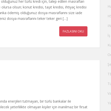
ş olduğunuz her türlü kredi için, talep edilen masrafları
Ha
olursa olsun; konut kredisi, taşıt kredisi, ihtiyaç kredisi
 banka ödemiş olduğunuz dosya masraflarını size iade
H
niz dosya masraflarını teker teker geri […]
I
FAZLASINI OKU
İş
Ku
O
Ş
T
Tü
Va
ında enerjileri tutmayan, bir türlü bankalar ile
Ya
ecek yeterlilikte olmayan kişiler için inanılmaz bir fırsat