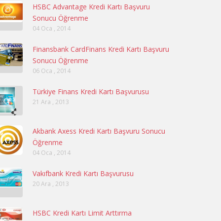
HSBC Advantage Kredi Kartı Başvuru
Sonucu Öğrenme
04 Oca , 2014
Finansbank CardFinans Kredi Kartı Başvuru
Sonucu Öğrenme
06 Oca , 2014
Türkiye Finans Kredi Kartı Başvurusu
21 Ara , 2013
Akbank Axess Kredi Kartı Başvuru Sonucu
Öğrenme
04 Oca , 2014
Vakıfbank Kredi Kartı Başvurusu
20 Ara , 2013
HSBC Kredi Kartı Limit Arttırma