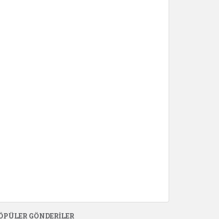
ÖPÜLER GÖNDERILER