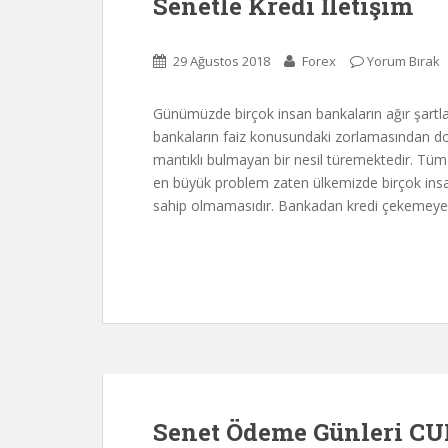
Senetle Kredi İletişim
29 Ağustos 2018
Forex
Yorum Bırak
Günümüzde birçok insan bankaların ağır şart
bankaların faiz konusundaki zorlamasından do
mantıklı bulmayan bir nesil türemektedir. Tüm
en büyük problem zaten ülkemizde birçok insan
sahip olmamasıdır. Bankadan kredi çekemeyen
Senet Ödeme Günleri 