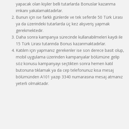
yapacak olan kişiler belli tutarlarda Bonuslar kazanma
imkanı yakalamaktadırlar.
Bunun için ise farklı günlerde ve tek seferde 50 Türk Lirası
ya da üzerindeki tutarlarda üç kez alışveriş yapmak
gerekmektedir.
Daha sonra kampanya sürecinde kullanabilmeleri kaydı ile
15 Türk Lirası tutarında Bonus kazanmaktadırlar.
Katılım için yapmanız gerekenler ise son derece basit olup,
mobil uygulama üzerinden kampanyalar bölümüne gelip
söz konusu kampanyayı seçtikten sonra hemen katıl
butonuna tıklamak ya da cep telefonunuz kısa mesaj
bölümünden A101 yazıp 3340 numarasına mesaj atmanız
yeterli olmaktadır.