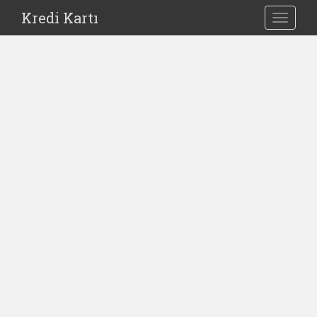
Kredi Kartı