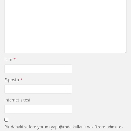
İsim
*
E-posta
*
İnternet sitesi
Bir dahaki sefere yorum yaptığımda kullanılmak üzere adımı, e-