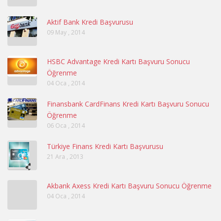
Aktif Bank Kredi Başvurusu
09 May , 2014
HSBC Advantage Kredi Kartı Başvuru Sonucu
Öğrenme
04 Oca , 2014
Finansbank CardFinans Kredi Kartı Başvuru Sonucu
Öğrenme
06 Oca , 2014
Türkiye Finans Kredi Kartı Başvurusu
21 Ara , 2013
Akbank Axess Kredi Kartı Başvuru Sonucu Öğrenme
04 Oca , 2014