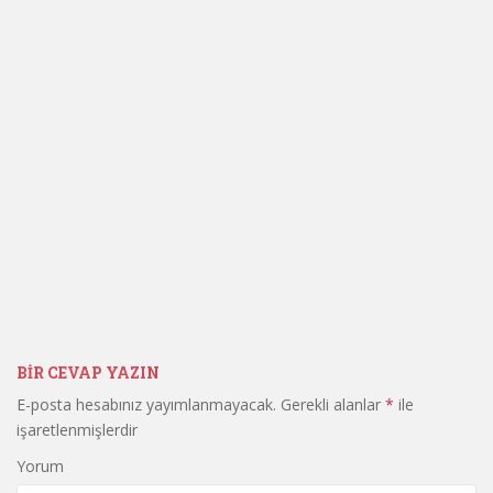
BIR CEVAP YAZIN
E-posta hesabınız yayımlanmayacak.
Gerekli alanlar
*
ile
işaretlenmişlerdir
Yorum