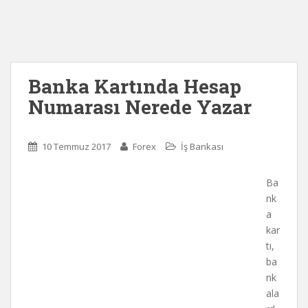
Banka Kartında Hesap
Numarası Nerede Yazar
10 Temmuz 2017
Forex
İş Bankası
Ba
nk
a
kar
tı,
ba
nk
ala