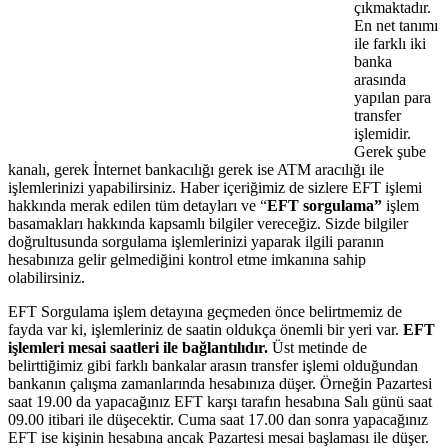
çıkmaktadır.
En net tanımı
ile farklı iki
banka
arasında
yapılan para
transfer
işlemidir.
Gerek şube
kanalı, gerek İnternet bankacılığı gerek ise ATM aracılığı ile
işlemlerinizi yapabilirsiniz.
Haber içeriğimiz de sizlere EFT işlemi
hakkında merak edilen tüm detayları ve “
EFT sorgulama”
işlem
basamakları hakkında kapsamlı bilgiler vereceğiz. Sizde bilgiler
doğrultusunda sorgulama işlemlerinizi yaparak ilgili paranın
hesabınıza gelir gelmediğini kontrol etme imkanına sahip
olabilirsiniz.
EFT Sorgulama işlem detayına geçmeden önce belirtmemiz de
fayda var ki, işlemleriniz de saatin oldukça önemli bir yeri var.
EFT
işlemleri mesai saatleri ile bağlantılıdır.
Üst metinde de
belirttiğimiz gibi farklı bankalar arasın transfer işlemi olduğundan
bankanın çalışma zamanlarında hesabınıza düşer. Örneğin Pazartesi
saat 19.00 da yapacağınız EFT karşı tarafın hesabına Salı günü saat
09.00 itibari ile düşecektir. Cuma saat 17.00 dan sonra yapacağınız
EFT ise kişinin hesabına ancak Pazartesi mesai başlaması ile düşer.