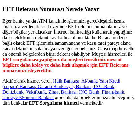
EFT Referans Numarası Nerede Yazar
Eğer banka ya da ATM kanalı ile işleminizi gerçekleştirdi iseniz
tarafınıza verilen dekont üzerinde EFT referans numaralarınız ve
diğer bilgiler yer alacaktır. İnternet bankacılığı kullanarak yaptığınız
da ise elektronik dekont kayıt altına alınmaktadır. Bu ana nedene
bağlı olarak EFT işleminiz tamamlanana ve karşı taraf parayı alana
kadar dekontları saklamaya özen göstermelisiniz. Olası mağduriyette
en önemli belgelerden birisi dekont olabiliyor. Müşteri hizmetleri ile
EFT sorgulaması yaptığınız da müşteri temsilciniz mevcut
bilgilere daha kolay ve daha hızlı ulaşmak için EFT Referans
numaranızı isteyecektir.
Aktif olarak hizmet veren
Halk Bankası, Akbank, Yapı Kredi
(enpara) Bankası, Garanti Bankası, İş Bankası, ING Bank,
Denizbank, Vakıfbank, Ziraat Bankası, ING Bank, Finansbank,
Türkiye Ekonomi Bankası
gibi daha da örneklerini uzatabileceğimiz
tüm bankalar
EFT Sorgulama hizmeti
vermektedir.