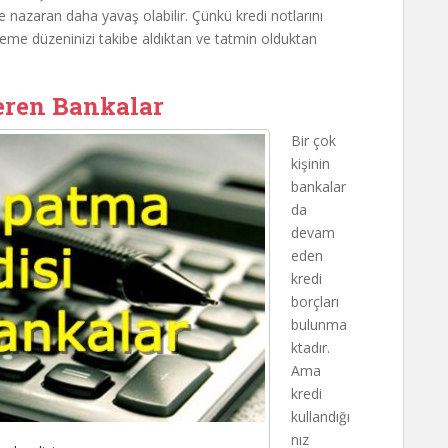
e nazaran daha yavaş olabilir. Çünkü kredi notlarını
deme düzeninizi takibe aldıktan ve tatmin olduktan
eren Bankalar
Bir çok
kişinin
bankalar
da
devam
eden
kredi
borçları
bulunma
ktadır.
Ama
kredi
kullandığı
nız