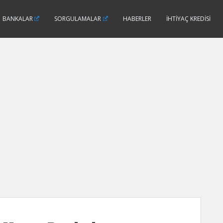
BANKALAR
SORGULAMALAR
HABERLER
İHTIYAÇ KREDISI