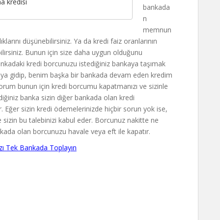
a kredisi
bankada
n
memnun
klarını düşünebilirsiniz. Ya da kredi faiz oranlarının
ilirsiniz. Bunun için size daha uygun olduğunu
ankadaki kredi borcunuzu istediğiniz bankaya taşımak
ankaya gidip, benim başka bir bankada devam eden kredim
tiyorum bunun için kredi borcumu kapatmanızı ve sizinle
ediğiniz banka sizin diğer bankada olan kredi
 Eğer sizin kredi ödemelerinizde hiçbir sorun yok ise,
 sizin bu talebinizi kabul eder. Borcunuz nakitte ne
nkada olan borcunuzu havale veya eft ile kapatır.
zı Tek Bankada Toplayın