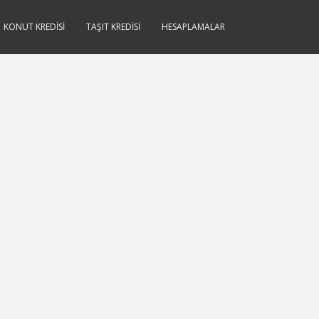
KONUT KREDISI
TAŞIT KREDISI
HESAPLAMALAR