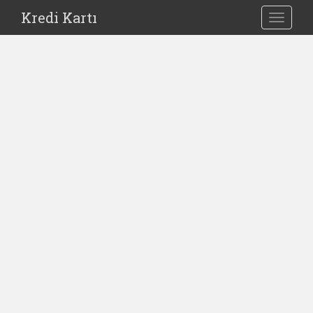
Kredi Kartı