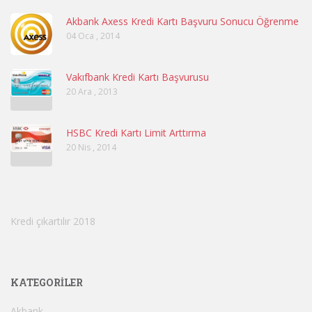
Akbank Axess Kredi Kartı Başvuru Sonucu Öğrenme
04 Oca , 2014
Vakıfbank Kredi Kartı Başvurusu
20 Ara , 2013
HSBC Kredi Kartı Limit Arttırma
20 Nis , 2014
Kredi çıkartılır 2018
KATEGORILER
Akbank