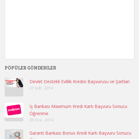
PÖPÜLER GÖNDERILER
Devlet Destekli Evlilik Kredisi Başvurusu ve Şartları
27 Şub , 2014
İş Bankası Maximum Kredi Kartı Başvuru Sonucu
Öğrenme
05 Oca , 2014
Garanti Bankası Bonus Kredi Kartı Başvuru Sonucu