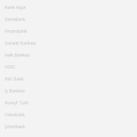
Bank Asya
Denizbank
Finansbank
Garanti Bankası
Halk Bankası
HSBC
ING Bank
İş Bankası
Kuveyt Türk
Odeabank
Şekerbank