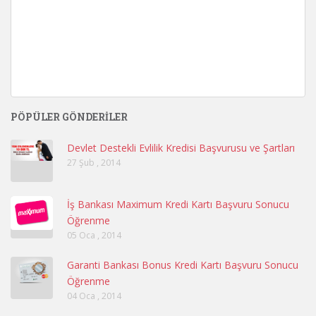
PÖPÜLER GÖNDERILER
Devlet Destekli Evlilik Kredisi Başvurusu ve Şartları
27 Şub , 2014
İş Bankası Maximum Kredi Kartı Başvuru Sonucu
Öğrenme
05 Oca , 2014
Garanti Bankası Bonus Kredi Kartı Başvuru Sonucu
Öğrenme
04 Oca , 2014