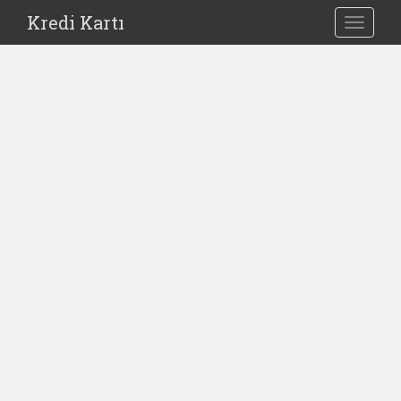
Kredi Kartı