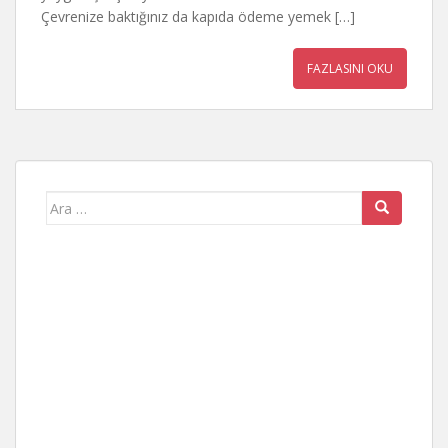
Çevrenize baktığınız da kapıda ödeme yemek […]
FAZLASINI OKU
Search
for: