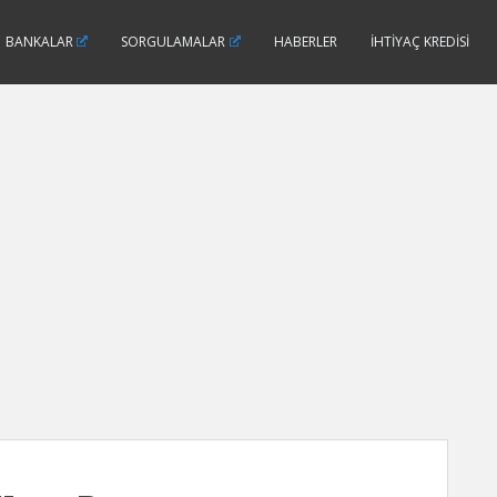
BANKALAR
SORGULAMALAR
HABERLER
İHTIYAÇ KREDISI