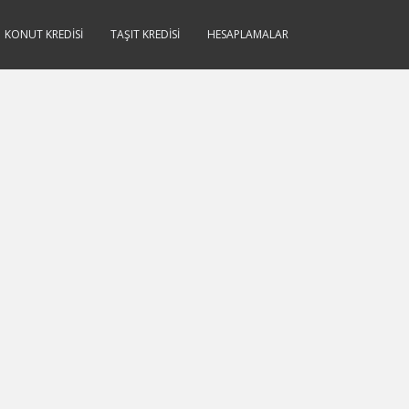
KONUT KREDISI
TAŞIT KREDISI
HESAPLAMALAR