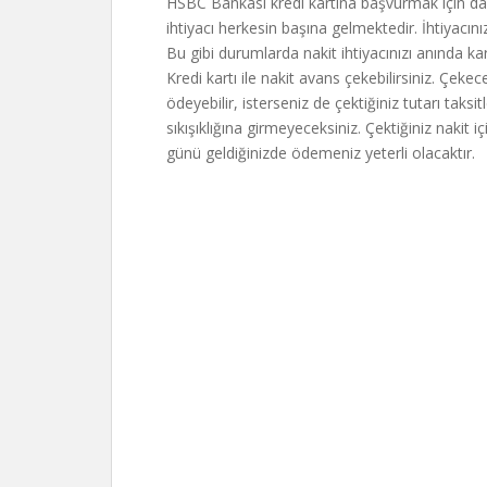
HSBC Bankası kredi kartına başvurmak için dah
ihtiyacı herkesin başına gelmektedir. İhtiyacı
Bu gibi durumlarda nakit ihtiyacınızı anında karş
Kredi kartı ile nakit avans çekebilirsiniz. Çeke
ödeyebilir, isterseniz de çektiğiniz tutarı taksi
sıkışıklığına girmeyeceksiniz. Çektiğiniz nakit i
günü geldiğinizde ödemeniz yeterli olacaktır.