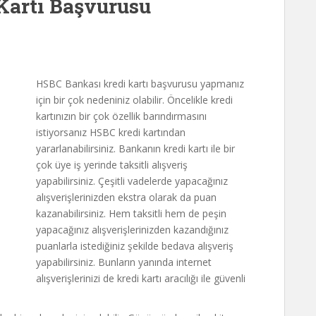
Kartı Başvurusu
HSBC Bankası kredi kartı başvurusu yapmanız
için bir çok nedeniniz olabilir. Öncelikle kredi
kartınızın bir çok özellik barındırmasını
istiyorsanız HSBC kredi kartından
yararlanabilirsiniz. Bankanın kredi kartı ile bir
çok üye iş yerinde taksitli alışveriş
yapabilirsiniz. Çeşitli vadelerde yapacağınız
alışverişlerinizden ekstra olarak da puan
kazanabilirsiniz. Hem taksitli hem de peşin
yapacağınız alışverişlerinizden kazandığınız
puanlarla istediğiniz şekilde bedava alışveriş
yapabilirsiniz. Bunların yanında internet
alışverişlerinizi de kredi kartı aracılığı ile güvenli