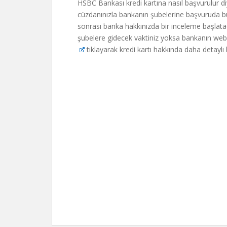
HSBC Bankası kredi kartına nasıl başvurulur d
cüzdanınızla bankanın şubelerine başvuruda bu
sonrası banka hakkınızda bir inceleme başlatac
şubelere gidecek vaktiniz yoksa bankanın web 
tıklayarak kredi kartı hakkında daha detaylı b