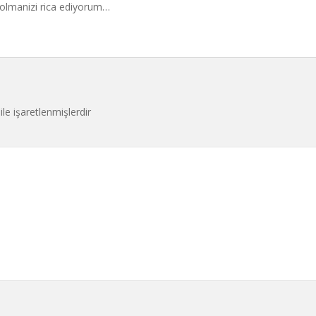
 olmanizi rica ediyorum…
ile işaretlenmişlerdir