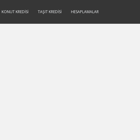
KONUT KREDISI
TAŞIT KREDISI
HESAPLAMALAR