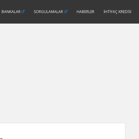
BANKALAR
SORGULAMALAR
HABERLER
İHTIYAÇ KREDISI